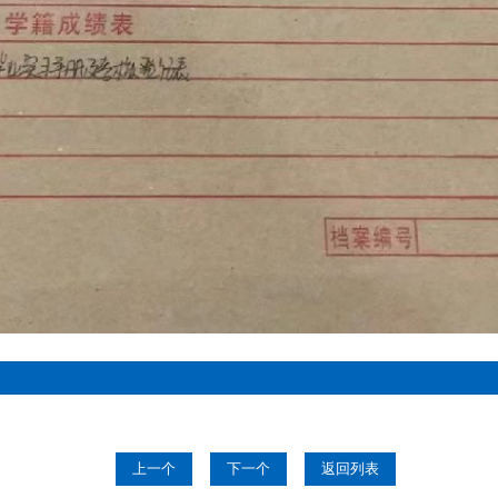
上一个
下一个
返回列表