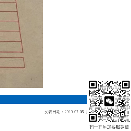
发表日期：2019-07-05 浏览次数：1659
扫一扫添加客服微信