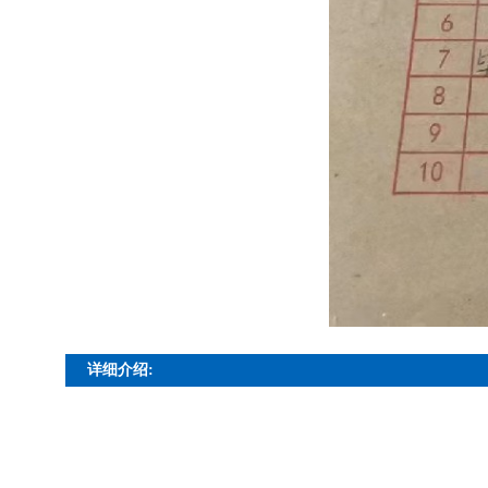
详细介绍: